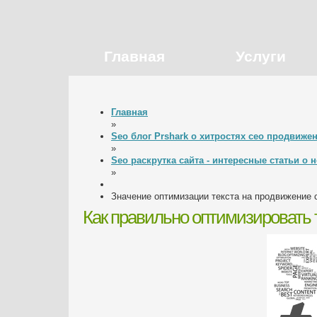
Главная
Услуги
Главная
»
Seo блог Prshark о хитростях сео продвиже
»
Seo раскрутка сайта - интересные статьи о
»
Значение оптимизации текста на продвижение 
Как правильно оптимизировать 