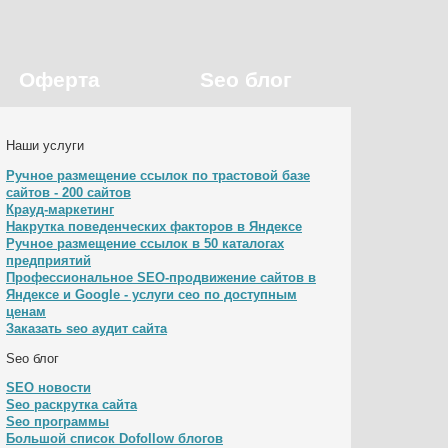
Оферта
Seo блог
Наши услуги
Ручное размещение ссылок по трастовой базе
сайтов - 200 сайтов
Крауд-маркетинг
Накрутка поведенческих факторов в Яндексе
Ручное размещение ссылок в 50 каталогах
предприятий
Профессиональное SEO-продвижение сайтов в
Яндексе и Google - услуги сео по доступным
ценам
Заказать seo аудит сайта
Seo блог
SEO новости
Seo раскрутка сайта
Seo программы
Большой список Dofollow блогов