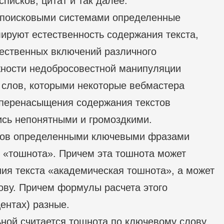
списков, цитат и так далее.
 поисковыми системами определенные
лируют естественность содержания текста,
тественных включений различного
жности недобросовестной манипуляции
 слов, которыми некоторые вебмастера
 перенасыщения содержания текстов
сь непонятными и громоздкими.
тов определенными ключевыми фразами
ак «тошнота». Причем эта тошнота может
ия текста «академическая тошнота», а может
ову. Причем формулы расчета этого
ентах) разные.
ной считается тошнота по ключевому слову