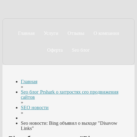
Главная
Услуги
Отзывы
О компании
Оферта
Seo блог
Главная
»
Seo блог Prshark о хитростях сео продвижения
сайтов
»
SEO новости
»
Seo новости: Bing объявил о выходе "Disavow
Links"