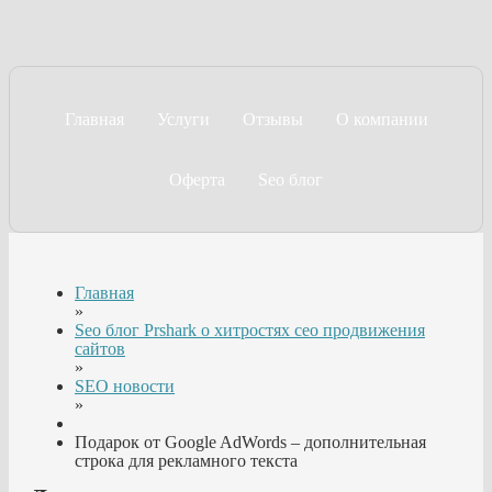
Главная
Услуги
Отзывы
О компании
Оферта
Seo блог
Главная
»
Seo блог Prshark о хитростях сео продвижения
сайтов
»
SEO новости
»
Подарок от Google AdWords – дополнительная
строка для рекламного текста